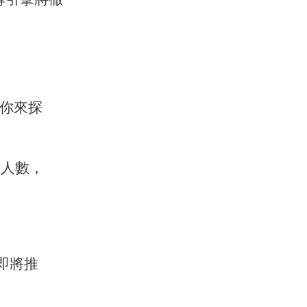
你來探
入人數，
版即將推