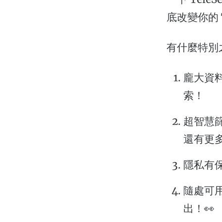
底改變你的 T
有什麼特別
龐大資
索！
超智慧
還有更
隱私有
隨處可用
出！👀