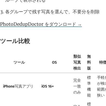
ループで表示される
各グループで残す写真を選んで、不要分を削除
PhotoDedupDoctor をダウンロード →
ツール比較
類似
無
ツール
OS
写真
料
特
検出
版
標
手軽
完全
準
が検
iPhone写真アプリ
iOS 16+
一致
機
範囲
のみ
能
狭い
標