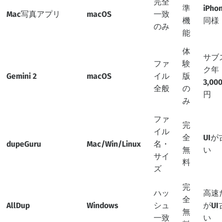
完全
準
iPho
Mac写真アプリ
macOS
一致
機
同様
のみ
能
体
サブ
ファ
験
ク年
Gemini 2
macOS
イル
版
3,00
全般
の
円
み
ファ
完
イル
全
UIが
dupeGuru
Mac/Win/Linux
名・
無
い
サイ
料
ズ
完
ハッ
高速
全
AllDup
Windows
シュ
がUI
無
一致
い