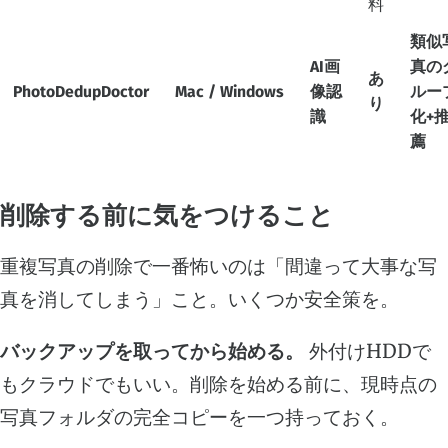
料
類似
AI画
真の
あ
PhotoDedupDoctor
Mac / Windows
像認
ルー
り
識
化+
薦
削除する前に気をつけること
重複写真の削除で一番怖いのは「間違って大事な写
真を消してしまう」こと。いくつか安全策を。
バックアップを取ってから始める。
外付けHDDで
もクラウドでもいい。削除を始める前に、現時点の
写真フォルダの完全コピーを一つ持っておく。