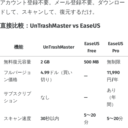
アカウント登録不要。メール登録不要。ダウンロー
ドして、スキャンして、復元するだけ。
直接比較：UnTrashMaster vs EaseUS
EaseUS
EaseUS
機能
UnTrashMaster
Free
Pro
無料復元容量
2 GB
500 MB
無制限
フルバージョ
4.99ドル（買い
11,990
—
ン価格
切り）
円/年
あり
サブスクリプ
なし
—
（年
ション
間）
5〜20
スキャン速度
30秒以内
5〜20分
分