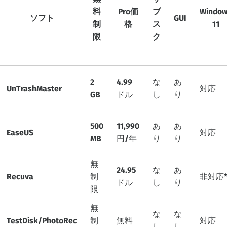
料
Pro価
ブ
Windo
ソフト
GUI
制
格
ス
11
限
ク
2
4.99
な
あ
UnTrashMaster
対応
GB
ドル
し
り
500
11,990
あ
あ
EaseUS
対応
MB
円/年
り
り
無
24.95
な
あ
Recuva
制
非対応
ドル
し
り
限
無
な
な
TestDisk/PhotoRec
制
無料
対応
し
し