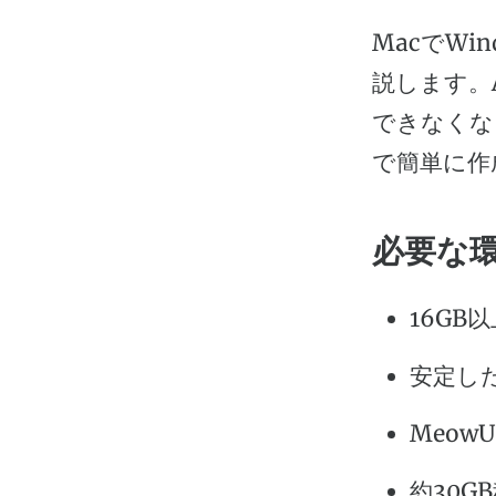
MacでWi
説します。Ap
できなくな
で簡単に作
必要な
16GB
安定し
Meow
約30