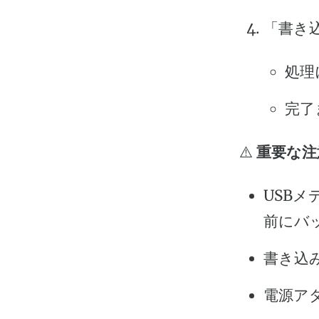
「書き
処理
完了
⚠️
重要な注
USB
前にバ
書き込
電源ア