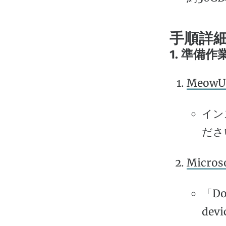
手順詳
1. 準備作
MeowU
イン
ださ
Micro
「Dow
dev