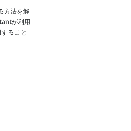
する方法を解
stantが利用
用すること