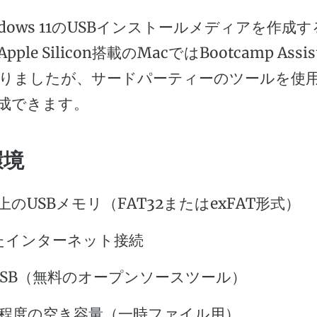
ndows 11のUSBインストールメディアを作成
ple Silicon搭載のMacではBootcamp Assi
りましたが、サードパーティーのツールを使
成できます。
環境
以上のUSBメモリ（FAT32またはexFAT形式）
たインターネット接続
USB（無料のオープンソースツール）
GB程度の空き容量（一時ファイル用）