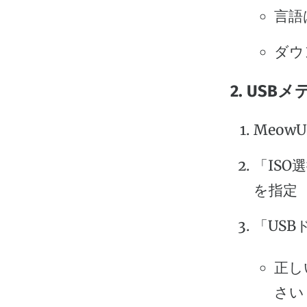
言語
ダウ
2. USB
Meow
「ISO
を指定
「US
正し
さい