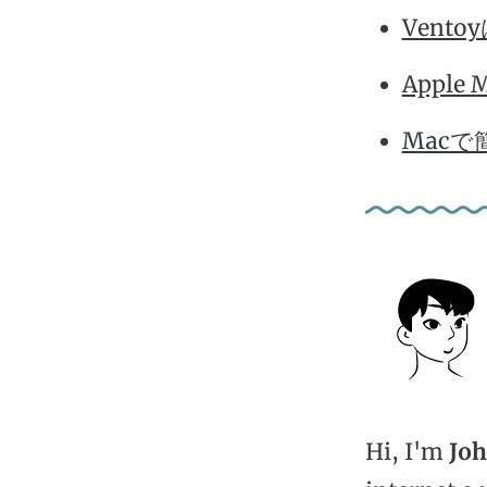
Vent
Apple
Macで
Hi, I'm
Jo