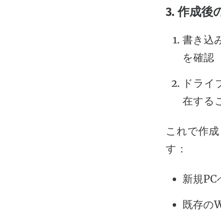
3. 作成
書き込
を確認
ドライブ
在する
これで作成
す：
新規PC
既存のW