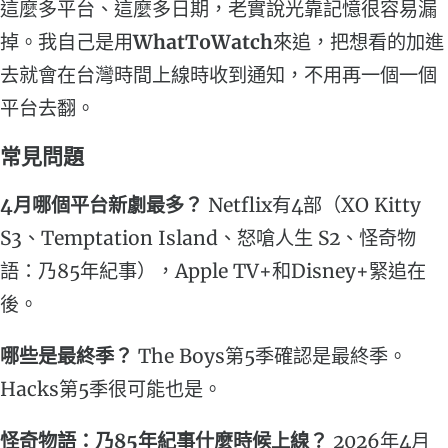
這麼多平台、這麼多日期，老實說光靠記憶很容易漏
掉。我自己是用
WhatToWatch
來追，把想看的加進
去就會在台灣時間上線時收到通知，不用再一個一個
平台去翻。
常見問題
4月哪個平台新劇最多？
Netflix有4部（XO Kitty
S3、Temptation Island、怒嗆人生 S2、怪奇物
語：乃85年紀事），Apple TV+和Disney+緊追在
後。
哪些是最終季？
The Boys第5季確認是最終季。
Hacks第5季很可能也是。
怪奇物語：乃85年紀事什麼時候上線？
2026年4月