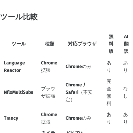
ツール比較
無
AI
ツール
種類
対応ブラウザ
料
翻
版
訳
Language
Chrome
あ
あ
Chromeのみ
Reactor
拡張
り
り
完
Chrome /
ブラウ
全
な
NflxMultiSubs
Safari（不安
ザ拡張
無
し
定）
料
Chrome
あ
あ
Trancy
Chromeのみ
拡張
り
り
ネイテ
どれでも