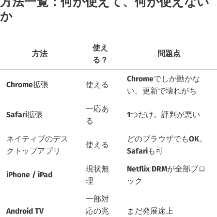
方法一覧：何が使えて、何が使えない
か
使え
方法
問題点
る？
Chromeでしか動かな
Chrome拡張
使える
い。更新で壊れがち
一応あ
Safari拡張
1つだけ。評判が悪い
る
ネイティブのデス
どのブラウザでもOK。
使える
クトップアプリ
Safariも可
現状無
Netflix DRMが全部ブロ
iPhone / iPad
理
ック
一部対
Android TV
応の兆
まだ発展途上