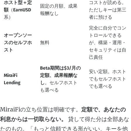
ホスト型＋定
コストが読める。
固定の月額、成果
額
（EarnUSD
ただしキーは第三
報酬なし
系）
者に預ける
完全に自分でコン
オープンソー
トロールできる
スのセルフホ
無料
が、構築・運用・
スト
セキュリティは自
己責任
Beta期間は$3/月の
安い定額。ホスト
MiraiFi
定額、成果報酬な
でもセルフホスト
Lending
し
。セルフホスト
でも選べる
も選べる
MiraiFiの立ち位置は明確です。
定額で、あなたの
利息からは一切取らない。
貸して得た分は全部あな
たのもの。「もっと信頼できる形がいい、キーを他