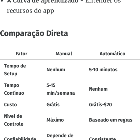
❌
Curva de aprendizado
- Entender os
recursos do app
Comparação Direta
Fator
Manual
Automático
Tempo de
Nenhum
5-10 minutos
Setup
Tempo
5-15
Nenhum
Contínuo
min/semana
Custo
Grátis
Grátis-$20
Nível de
Máximo
Baseado em regras
Controle
Depende de
Confiabilidade
Consistente