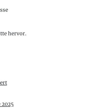
isse
te hervor.
ert
e 2025