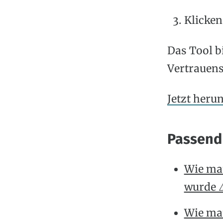
Klicken
Das Tool bi
Vertrauens
Jetzt heru
Passend
Wie man
wurde ⚠
Wie man