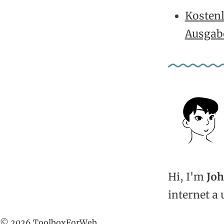
Kostenl
Ausgab
Hi, I'm
Jo
internet a 
© 2026 ToolboxForWeb.