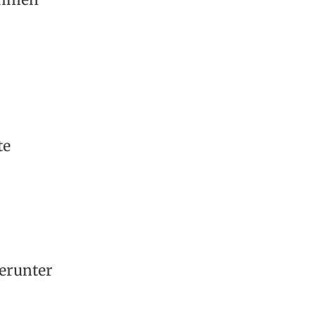
thmen
te
erunter