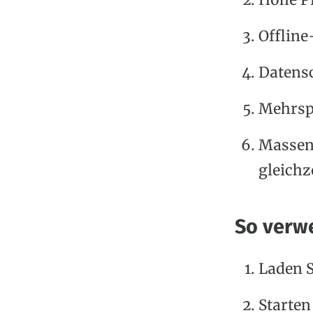
Hohe P
Offline
Datensc
Mehrsp
Massen
gleichz
So verw
Laden S
Starten