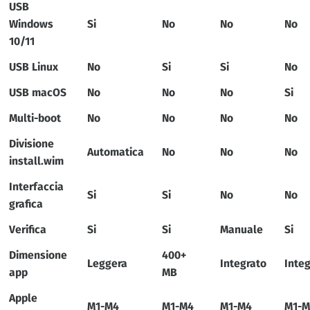
USB
Windows
Si
No
No
No
10/11
USB Linux
No
Si
Si
No
USB macOS
No
No
No
Si
Multi-boot
No
No
No
No
Divisione
Automatica
No
No
No
install.wim
Interfaccia
Si
Si
No
No
grafica
Verifica
Si
Si
Manuale
Si
Dimensione
400+
Leggera
Integrato
Integ
app
MB
Apple
M1-M4
M1-M4
M1-M4
M1-M