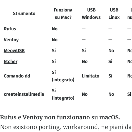
Funziona
USB
USB
Strumento
su Mac?
Windows
Linux
m
Rufus
No
—
—
—
Ventoy
No
—
—
—
MeowUSB
Si
Si
No
N
Etcher
Si
No
Si
N
Si
Comando dd
Limitato
Si
N
(integrato)
Si
createinstallmedia
No
No
Si
(integrato)
Rufus e Ventoy non funzionano su macOS.
Non esistono porting, workaround, ne piani da