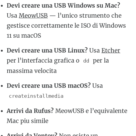
Devi creare una USB Windows su Mac?
Usa
MeowUSB
— l’unico strumento che
gestisce correttamente le ISO di Windows
11 su macOS
Devi creare una USB Linux?
Usa
Etcher
per l’interfaccia grafica o
per la
dd
massima velocita
Devi creare una USB macOS?
Usa
createinstallmedia
Arrivi da Rufus?
MeowUSB e l’equivalente
Mac piu simile
Arrivi da Ventoy?
Non esiste un