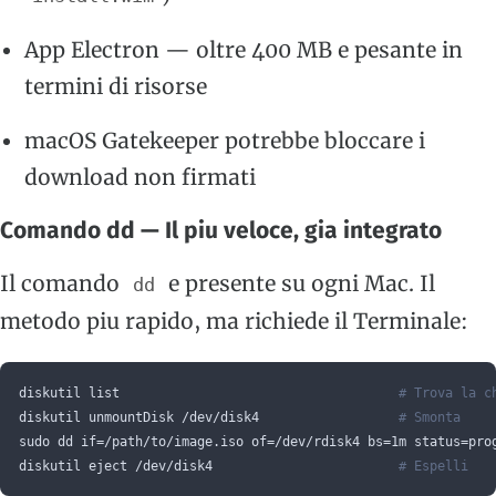
App Electron — oltre 400 MB e pesante in
termini di risorse
macOS Gatekeeper potrebbe bloccare i
download non firmati
Comando dd — Il piu veloce, gia integrato
Il comando
e presente su ogni Mac. Il
dd
metodo piu rapido, ma richiede il Terminale:
diskutil list                                    
# Trova la c
diskutil unmountDisk /dev/disk4                  
# Smonta
sudo dd if=/path/to/image.iso of=/dev/rdisk4 bs=1m status=pro
diskutil eject /dev/disk4                        
# Espelli